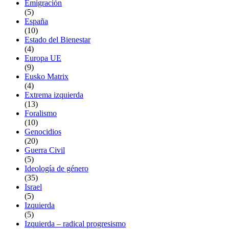
Emigración
(5)
España
(10)
Estado del Bienestar
(4)
Europa UE
(9)
Eusko Matrix
(4)
Extrema izquierda
(13)
Foralismo
(10)
Genocidios
(20)
Guerra Civil
(5)
Ideología de género
(35)
Israel
(5)
Izquierda
(5)
Izquierda – radical progresismo