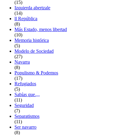
(15)
Izquierda abertzale
(14)
ll República
(8)
Más Estado, menos libertad
(10)
Memoria histórica
(5)
Modelo de Sociedad
(27)
Navarra
(8)
Populismo & Podemos
(17)
Refugiados
(5)
Sabías que.,,,
(11)
Seguridad
(7)
Separatismos
(11)
Ser navarro
(8)