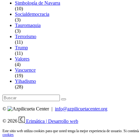
Simbología de Navarra
(10)
Socialdemocracia
(3)
Tauromaquia
(3)
Terrorismo
(11)
Trump
(11)
Valores
(4)
Vascuence
(19)
Yihadismo
(28)
Search
for:
©
|
info@azpilicuetacenter.org
© 2026
Erimática | Desarrollo web
Este sitio web utiliza cookies para que usted tenga la mejor experiencia de usuario. Si conti
cookies