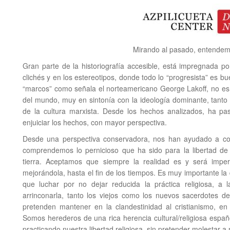
Mirando al pasado, entendem
Gran parte de la historiografía accesible, está impregnada po
clichés y en los estereotipos, donde todo lo “progresista” es b
“marcos” como señala el norteamericano George Lakoff, no es c
del mundo, muy en sintonía con la ideología dominante, tanto 
de la cultura marxista. Desde los hechos analizados, ha 
enjuiciar los hechos, con mayor perspectiva.
Desde una perspectiva conservadora, nos han ayudado a co
comprendemos lo pernicioso que ha sido para la libertad de t
tierra. Aceptamos que siempre la realidad es y será impe
mejorándola, hasta el fin de los tiempos. Es muy importante la 
que luchar por no dejar reducida la práctica religiosa, a
arrinconarla, tanto los viejos como los nuevos sacerdotes de
pretenden mantener en la clandestinidad al cristianismo, en 
Somos herederos de una rica herencia cultural/religiosa espa
practicando nuestra libertad religiosa, sin pretender molestar a 