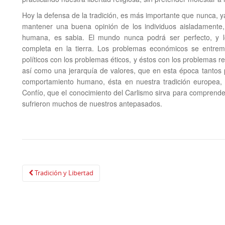
Hoy la defensa de la tradición, es más importante que nunca, ya
mantener una buena opinión de los individuos aisladamente,
humana, es sabia. El mundo nunca podrá ser perfecto, y l
completa en la tierra. Los problemas económicos se entreme
políticos con los problemas éticos, y éstos con los problemas rel
así como una jerarquía de valores, que en esta época tantos p
comportamiento humano, ésta en nuestra tradición europea, de
Confío, que el conocimiento del Carlismo sirva para comprender
sufrieron muchos de nuestros antepasados.
Navegación
Tradición y Libertad
de
publicación