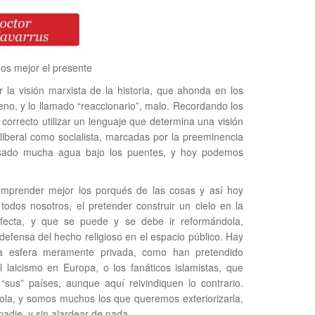
os mejor el presente
r la visión marxista de la historia, que ahonda en los
ueno, y lo llamado “reaccionario”, malo. Recordando los
orrecto utilizar un lenguaje que determina una visión
liberal como socialista, marcadas por la preeminencia
pasado mucha agua bajo los puentes, y hoy podemos
mprender mejor los porqués de las cosas y así hoy
odos nosotros, el pretender construir un cielo en la
rfecta, y que se puede y se debe ir reformándola,
defensa del hecho religioso en el espacio público. Hay
 la esfera meramente privada, como han pretendido
l laicismo en Europa, o los fanáticos islamistas, que
“sus” países, aunque aquí reivindiquen lo contrario.
ñola, y somos muchos los que queremos exteriorizarla,
nadie, y sin alardear de nada.