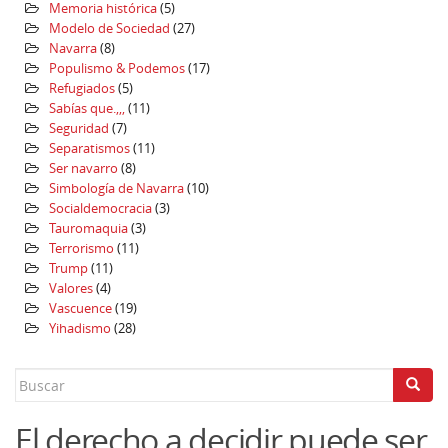
Memoria histórica
(5)
Modelo de Sociedad
(27)
Navarra
(8)
Populismo & Podemos
(17)
Refugiados
(5)
Sabías que.,,,
(11)
Seguridad
(7)
Separatismos
(11)
Ser navarro
(8)
Simbología de Navarra
(10)
Socialdemocracia
(3)
Tauromaquia
(3)
Terrorismo
(11)
Trump
(11)
Valores
(4)
Vascuence
(19)
Yihadismo
(28)
Search
for:
El derecho a decidir puede ser