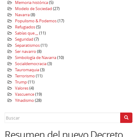
Memoria histórica
(5)
Modelo de Sociedad
(27)
Navarra
(8)
Populismo & Podemos
(17)
Refugiados
(5)
Sabías que.,,,
(11)
Seguridad
(7)
Separatismos
(11)
Ser navarro
(8)
Simbología de Navarra
(10)
Socialdemocracia
(3)
Tauromaquia
(3)
Terrorismo
(11)
Trump
(11)
Valores
(4)
Vascuence
(19)
Yihadismo
(28)
Search
for:
Resumen del nuevo Decreto