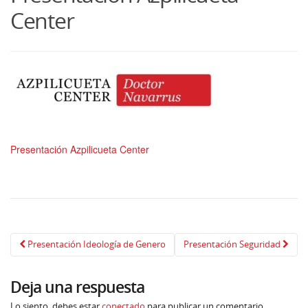
Center
Presentación Azpilicueta Center
Navegación
Presentación Ideología de Genero
Presentación Seguridad
de
Deja una respuesta
publicación
Lo siento, debes estar
conectado
para publicar un comentario.