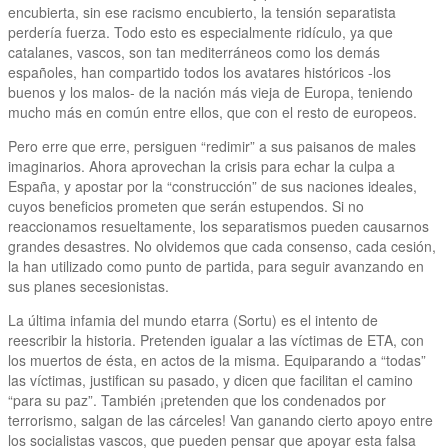
encubierta, sin ese racismo encubierto, la tensión separatista
perdería fuerza. Todo esto es especialmente ridículo, ya que
catalanes, vascos, son tan mediterráneos como los demás
españoles, han compartido todos los avatares históricos -los
buenos y los malos- de la nación más vieja de Europa, teniendo
mucho más en común entre ellos, que con el resto de europeos.
Pero erre que erre, persiguen “redimir” a sus paisanos de males
imaginarios. Ahora aprovechan la crisis para echar la culpa a
España, y apostar por la “construcción” de sus naciones ideales,
cuyos beneficios prometen que serán estupendos. Si no
reaccionamos resueltamente, los separatismos pueden causarnos
grandes desastres. No olvidemos que cada consenso, cada cesión,
la han utilizado como punto de partida, para seguir avanzando en
sus planes secesionistas.
La última infamia del mundo etarra (Sortu) es el intento de
reescribir la historia. Pretenden igualar a las víctimas de ETA, con
los muertos de ésta, en actos de la misma. Equiparando a “todas”
las víctimas, justifican su pasado, y dicen que facilitan el camino
“para su paz”. También ¡pretenden que los condenados por
terrorismo, salgan de las cárceles! Van ganando cierto apoyo entre
los socialistas vascos, que pueden pensar que apoyar esta falsa