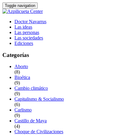
Toggle navigation
Doctor Navarrus
Las ideas
Las personas
Las sociedades
Ediciones
Categorías
Aborto
(8)
Bioética
(9)
Cambio climático
(9)
Capitalismo & Socialismo
(6)
Carlismo
(9)
Castillo de Maya
(4)
Choque de Civilizaciones