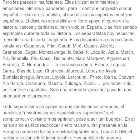
Pero les parecen insuficientes. Ellos utilizan sentimientos y
emociones ¡himnos y banderas!, para ir contra el proyecto común
español. Tildan de franquista, al que utiliza los aspectos emotivos
españoles. El discurso separatista no tiene apoyo ninguno en la
historia, vascos y catalanes, han vivido en España, y se han sentido
españoles durante toda su historia. Los separatistas hoy necesitan
reescribir una historia imaginaria. Ellos desprecian a sus paisanos
catalanes: Casanova, Prim, Gaudí, Miró, Casals, Albéniz,
Granados, Cugat, Montsalvatge, la Caballé, Loquillo, Azúa, March,
Plá, Boadella, Pau Gasol, Belmonte, Marc Márquez, Alguersuari,
Pedrosa, X. Hernández…. a los vascos como: Elcano, Legazpi,
Garay, Blas de Lezo, Churruca, Jáuregui, López de Ayala,
Zumalacárregui, Arrupe, Loyola, Lerchundi, Prieto, Ibarra, Chavarri,
Pío Baroja, Unamuno, Maeztu, Zuloaga, Zubiri….. por haber sido,
por sentirse españoles. Solo una memoria veraz del pasado, nos
orientará en el presente.
Todo separatismo se apoya en dos sentimientos primarios, el
narcisista “nosotros somos especiales y superiores” y el
sempiterno, victivismo “nos oprimen, pese a ser tan buenos”. En el
narcisismo es fácil reconocer cierto racismo, tan presente en la
Europa cuando se formaron estos separatismos. Tras la II GM, el
racismo se consideró inconfesable. Hoy persiste de manera