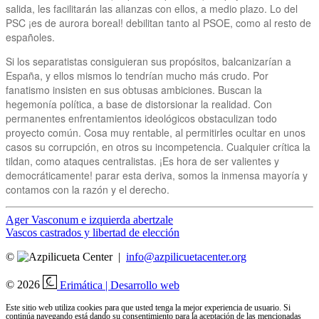
salida, les facilitarán las alianzas con ellos, a medio plazo. Lo del
PSC ¡es de aurora boreal! debilitan tanto al PSOE, como al resto de
españoles.
Si los separatistas consiguieran sus propósitos, balcanizarían a
España, y ellos mismos lo tendrían mucho más crudo. Por
fanatismo insisten en sus obtusas ambiciones. Buscan la
hegemonía política, a base de distorsionar la realidad. Con
permanentes enfrentamientos ideológicos obstaculizan todo
proyecto común. Cosa muy rentable, al permitirles ocultar en unos
casos su corrupción, en otros su incompetencia. Cualquier crítica la
tildan, como ataques centralistas. ¡Es hora de ser valientes y
democráticamente! parar esta deriva, somos la inmensa mayoría y
contamos con la razón y el derecho.
Navegación
Ager Vasconum e izquierda abertzale
Vascos castrados y libertad de elección
de
©
|
info@azpilicuetacenter.org
publicación
© 2026
Erimática | Desarrollo web
Este sitio web utiliza cookies para que usted tenga la mejor experiencia de usuario. Si
continúa navegando está dando su consentimiento para la aceptación de las mencionadas