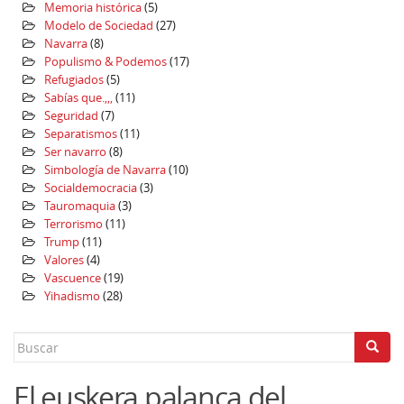
Memoria histórica
(5)
Modelo de Sociedad
(27)
Navarra
(8)
Populismo & Podemos
(17)
Refugiados
(5)
Sabías que.,,,
(11)
Seguridad
(7)
Separatismos
(11)
Ser navarro
(8)
Simbología de Navarra
(10)
Socialdemocracia
(3)
Tauromaquia
(3)
Terrorismo
(11)
Trump
(11)
Valores
(4)
Vascuence
(19)
Yihadismo
(28)
Search
for:
El euskera palanca del