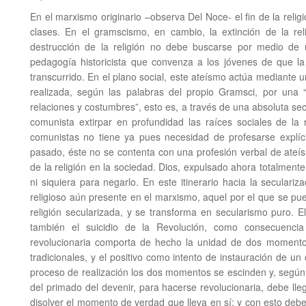
En el marxismo originario –observa Del Noce- el fin de la relig
clases. En el gramscismo, en cambio, la extinción de la rel
destrucción de la religión no debe buscarse por medio de 
pedagogía historicista que convenza a los jóvenes de que l
transcurrido. En el plano social, este ateísmo actúa mediante 
realizada, según las palabras del propio Gramsci, por una “
relaciones y costumbres”, esto es, a través de una absoluta secul
comunista extirpar en profundidad las raíces sociales de la r
comunistas no tiene ya pues necesidad de profesarse explíci
pasado, éste no se contenta con una profesión verbal de ateí
de la religión en la sociedad. Dios, expulsado ahora totalmen
ni siquiera para negarlo. En este itinerario hacia la secular
religioso aún presente en el marxismo, aquel por el que se p
religión secularizada, y se transforma en secularismo puro. El 
también el suicidio de la Revolución, como consecuencia 
revolucionaria comporta de hecho la unidad de dos momentos
tradicionales, y el positivo como intento de instauración de un 
proceso de realización los dos momentos se escinden y, según
del primado del devenir, para hacerse revolucionaria, debe lleg
disolver el momento de verdad que lleva en sí; y con esto deb