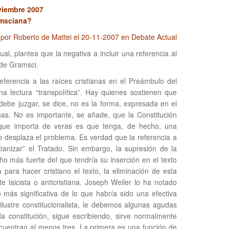
viembre 2007
msciana?
 por Roberto de Mattei el 20-11-2007 en Debate Actual
al, plantea que la negativa a incluir una referencia al
l de Gramsci.
ferencia a las raíces cristianas en el Preámbulo del
a lectura “transpolítica”. Hay quienes sostienen que
ebe juzgar, se dice, no es la forma, expresada en el
nas. No es importante, se añade, que la Constitución
o que importa de veras es que tenga, de hecho, una
ro desplaza el problema. Es verdad que la referencia a
stianizar” el Tratado. Sin embargo, la supresión de la
cho más fuerte del que tendría su inserción en el texto
a para hacer cristiano el texto, la eliminación de esta
e laicista o anticristiana. Joseph Weiler lo ha notado
 más significativa de lo que habría sido una efectiva
ilustre constitucionalista, le debemos algunas agudas
a constitución, sigue escribiendo, sirve normalmente
ncuentran al menos tres. La primera es una función de