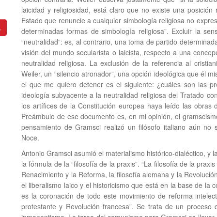
laicidad y religiosidad, está claro que no existe una posición 
Estado que renuncie a cualquier simbología religiosa no expr
determinadas formas de simbología religiosa”. Excluir la sen
“neutralidad”: es, al contrario, una toma de partido determinada.
visión del mundo secularista o laicista, respecto a una concepc
neutralidad religiosa. La exclusión de la referencia al crist
Weiler, un “silencio atronador”, una opción ideológica que él mi
el que me quiero detener es el siguiente: ¿cuáles son las pr
ideología subyacente a la neutralidad religiosa del Tratado c
los artífices de la Constitución europea haya leído las obras
Preámbulo de ese documento es, en mi opinión, el gramscismo.
pensamiento de Gramsci realizó un filósofo italiano aún no s
Noce.
Antonio Gramsci asumió el materialismo histórico-dialéctico, y l
la fórmula de la “filosofía de la praxis”. “La filosofía de la pr
Renacimiento y la Reforma, la filosofía alemana y la Revolución
el liberalismo laico y el historicismo que está en la base de la 
es la coronación de todo este movimiento de reforma intelec
protestante y Revolución francesa”. Se trata de un proceso d