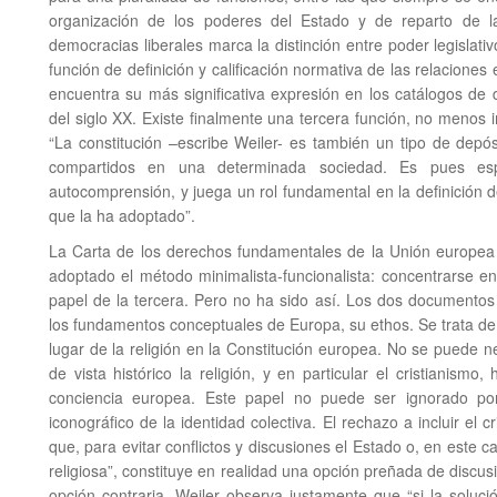
organización de los poderes del Estado y de reparto de la
democracias liberales marca la distinción entre poder legislati
función de definición y calificación normativa de las relaciones 
encuentra su más significativa expresión en los catálogos de
del siglo XX. Existe finalmente una tercera función, no menos i
“La constitución –escribe Weiler- es también un tipo de depós
compartidos en una determinada sociedad. Es pues es
autocomprensión, y juega un rol fundamental en la definición de 
que la ha adoptado”.
La Carta de los derechos fundamentales de la Unión europea 
adoptado el método minimalista-funcionalista: concentrarse e
papel de la tercera. Pero no ha sido así. Los dos documento
los fundamentos conceptuales de Europa, su ethos. Se trata de
lugar de la religión en la Constitución europea. No se puede 
de vista histórico la religión, y en particular el cristianism
conciencia europea. Este papel no puede ser ignorado p
iconográfico de la identidad colectiva. El rechazo a incluir el 
que, para evitar conflictos y discusiones el Estado o, en este 
religiosa”, constituye en realidad una opción preñada de discus
opción contraria. Weiler observa justamente que “si la soluci