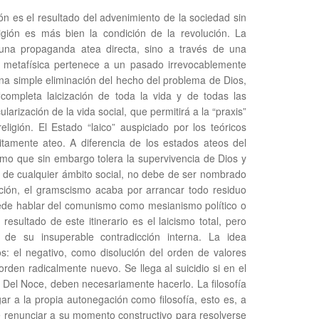
ión es el resultado del advenimiento de la sociedad sin
igión es más bien la condición de la revolución. La
una propaganda atea directa, sino a través de una
a metafísica pertenece a un pasado irrevocablemente
una simple eliminación del hecho del problema de Dios,
completa laicización de toda la vida y de todas las
arización de la vida social, que permitirá a la “praxis”
eligión. El Estado “laico” auspiciado por los teóricos
tamente ateo. A diferencia de los estados ateos del
smo que sin embargo tolera la supervivencia de Dios y
te de cualquier ámbito social, no debe de ser nombrado
ización, el gramscismo acaba por arrancar todo residuo
uede hablar del comunismo como mesianismo político o
resultado de este itinerario es el laicismo total, pero
de su insuperable contradicción interna. La idea
: el negativo, como disolución del orden de valores
orden radicalmente nuevo. Se llega al suicidio si en el
 Del Noce, deben necesariamente hacerlo. La filosofía
ar a la propia autonegación como filosofía, esto es, a
e renunciar a su momento constructivo para resolverse