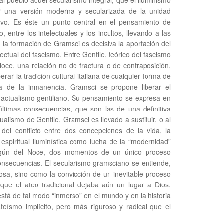
l pueblo aquel secularismo integral, que el iluminismo
zar una versión moderna y secularizada de la unidad
dievo. Es éste un punto central en el pensamiento de
, entre los intelectuales y los incultos, llevando a las
 la formación de Gramsci es decisiva la aportación del
ectual del fascismo. Entre Gentile, teórico del fascismo
oce, una relación no de fractura o de contraposición,
erar la tradición cultural italiana de cualquier forma de
fía de la inmanencia. Gramsci se propone liberar el
l actualismo gentiliano. Su pensamiento se expresa en
 últimas consecuencias, que son las de una definitiva
tualismo de Gentile, Gramsci es llevado a sustituir, o al
del conflicto entre dos concepciones de la vida, la
 espiritual iluminística como lucha de la “modernidad”
según del Noce, dos momentos de un único proceso
 consecuencias. El secularismo gramsciano se entiende,
iosa, sino como la convicción de un inevitable proceso
que el ateo tradicional dejaba aún un lugar a Dios,
stá de tal modo “inmerso” en el mundo y en la historia
eísmo implícito, pero más riguroso y radical que el