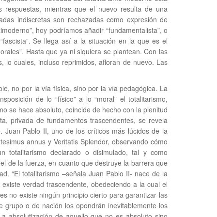
 respuestas, mientras que el nuevo resulta de una
eradas indiscretas son rechazadas como expresión de
antimoderno”, hoy podríamos añadir “fundamentalista”, o
fascista”. Se llega así a la situación en la que es el
rales”. Hasta que ya ni siquiera se plantean. Con las
, lo cuales, incluso reprimidos, afloran de nuevo. Las
e, no por la vía física, sino por la vía pedagógica. La
nsposición de lo “físico” a lo “moral” el totalitarismo,
mo se hace absoluto, coincide de hecho con la plenitud
ista, privada de fundamentos trascendentes, se revela
Juan Pablo II, uno de los críticos más lúcidos de la
entesimus annus y Veritatis Splendor, observando cómo
n totalitarismo declarado o disimulado, tal y como
o el de la fuerza, en cuanto que destruye la barrera que
d. “El totalitarismo –señala Juan Pablo II- nace de la
o existe verdad trascendente, obedeciendo a la cual el
 no existe ningún principio cierto para garantizar las
de grupo o de nación los opondrán inevitablemente los
La absolutización de aquello que no es absoluto sino