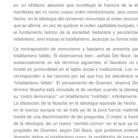
en un nihilismo absoluto que constituye la fractura de la 
manifiesta así no como nuevo orden revolucionario, sino com
hecho, en la ideología del consenso comunista al orden tecnoc
que se afirma, en vez de quebrar el orden capitalista-burgués, lo
el fundamento teórico de la sociedad hedonista y seculariz
relativismo, sino incluso el totalitarismo, alcanzan su forma más
La contraposición de comunismo y fascismo se presenta par
totalitarismo fallido. Si observamos bien –señala Del Noce- l
sustancialmente en los términos siguientes: el fascismo no 
incidió en profundidad en el tejido social e institucional. Los 
corresponden a las razones por las que hoy los estudiosos 
“totalitarismo fallido”. El pensamiento de Gramsci, observa Del 
término filosofía está vinculado al de verdad, cuando la ideolog
su “rostro demoníaco”: un totalitarismo “mórbido”, infinitamente
La disolución de la filosofía en la ideología equivale de hecho,
en la fuerza; aunque no se trate ya de la pura fuerza material
través de una discriminación de las preguntas. O mejor, a travé
de la ideología, de un nuevo “sentido común” en el que ya no 
propósito de Gramsci, según Del Noce, que podemos entender
Voegelin define el totalitarismo como “la prohibición de hacer