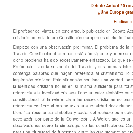
Debate Actual 20 no
¿Una Europa gra
Publicado
El profesor de Mattei, en este artículo publicado en Debate Actu
cristianismo en la futura Constitución europea es el triunfo fina
Empiezo con una observación preliminar. El problema de la re
Tratado Constitucional europeo está aún vigente y merece un
dicho problema ha sido excesivamente enfatizado. Lo que se d
Preámbulo, sino la sustancia del Tratado y sus normas inter
contenga palabras que hagan referencia al cristianismo; l
inspiración cristiana. Esta afirmación contiene una verdad, pe
la identidad cristiana no es en sí misma suficiente para “cri
referencia a la identidad cristiana tiene un valor simbólico mu
constitucional. Si la referencia a las raíces cristianas no bast
referencia confiere al mismo texto una tonalidad decididament
bien: “La resonancia simbólica y social del rechazo es mucho
aceptación por parte de la Convención”. A Weiler, que es un 
observaciones sobre la simbología de las constituciones. Cad
para una pluralidad de funciones, entre las que siempre se e