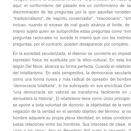
aquí: el conformismo del pasado era un conformismo de las
discriminación de las preguntas por la que aquellas consid
“tradicionalismo”, de “espíritu conservador”, “reaccionario”, “
incluso, cuando el exceso de mal gusto alcanza el límite, de “
mismo sujeto quien se autoprohíbe estas preguntas como “inmo
preguntas racionales no sucede lo mismo que con los instintos
preguntas, por el contrario, pueden desaparecer por completo.
En la sociedad secularizada, el disenso se convierte en imposibl
represión física es sustituida por la ético-cultural. En esta tra
según Del Noce, alcanza su forma perfecta. Cuando el relativis
del totalitarismo. En esta perspectiva, la democracia secular
como una forma nueva y más radical de opresión del hombre. 
“democracia totalitaria”, lo ha subrayado en sus encíclicas C
“una democracia sin valores se transforma fácilmente en u
demuestra la historia”. El relativismo tiene como único principi
se opone a toda voluntad de dominio: la objetividad de la verda
negación de la verdad en el sentido objetivo del término: si n
hombre adquiere su propia plena identidad, en estas condiciones
justas relaciones entre los hombres. Sus intereses de clase, 
unos a los otros”. Hoy es Benedicto XVI quien lo recuerda: “