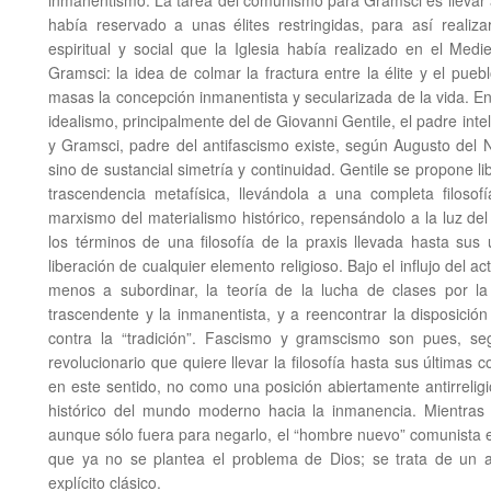
inmanentismo. La tarea del comunismo para Gramsci es llevar a
había reservado a unas élites restringidas, para así reali
espiritual y social que la Iglesia había realizado en el Me
Gramsci: la idea de colmar la fractura entre la élite y el pueblo
masas la concepción inmanentista y secularizada de la vida. En
idealismo, principalmente del de Giovanni Gentile, el padre intel
y Gramsci, padre del antifascismo existe, según Augusto del N
sino de sustancial simetría y continuidad. Gentile se propone lib
trascendencia metafísica, llevándola a una completa filoso
marxismo del materialismo histórico, repensándolo a la luz de
los términos de una filosofía de la praxis llevada hasta sus
liberación de cualquier elemento religioso. Bajo el influjo del ac
menos a subordinar, la teoría de la lucha de clases por la 
trascendente y la inmanentista, y a reencontrar la disposición
contra la “tradición”. Fascismo y gramscismo son pues, 
revolucionario que quiere llevar la filosofía hasta sus últimas
en este sentido, no como una posición abiertamente antirrelig
histórico del mundo moderno hacia la inmanencia. Mientras 
aunque sólo fuera para negarlo, el “hombre nuevo” comunista e
que ya no se plantea el problema de Dios; se trata de un at
explícito clásico.