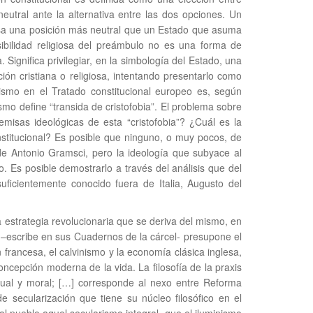
neutral ante la alternativa entre las dos opciones. Un
esa una posición más neutral que un Estado que asuma
sibilidad religiosa del preámbulo no es una forma de
 Significa privilegiar, en la simbología del Estado, una
ión cristiana o religiosa, intentando presentarlo como
ianismo en el Tratado constitucional europeo es, según
smo define “transida de cristofobia”. El problema sobre
emisas ideológicas de esta “cristofobia”? ¿Cuál es la
onstitucional? Es posible que ninguno, o muy pocos, de
 de Antonio Gramsci, pero la ideología que subyace al
 Es posible demostrarlo a través del análisis que del
uficientemente conocido fuera de Italia, Augusto del
a estrategia revolucionaria que se deriva del mismo, en
axis –escribe en sus Cuadernos de la cárcel- presupone el
 francesa, el calvinismo y la economía clásica inglesa,
concepción moderna de la vida. La filosofía de la praxis
tual y moral; […] corresponde al nexo entre Reforma
e secularización que tiene su núcleo filosófico en el