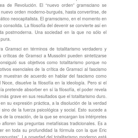
idea de Revolución. El “nuevo orden” gramsciano se
o nuevo orden moderno-burgués, hasta convertirse, de
rático neocapitalista. El gramscismo, en el momento en
 consolida. La filosofía del devenir se convierte así en
ada postmoderna. Una sociedad en la que no sólo el
 pura.
a Gramsci en términos de totalitarismo verdadero y
as críticas de Gramsci a Mussolini pueden sintetizarse
consiguió sus objetivos como totalitarismo porque no
motivos esenciales de la crítica de Gramsci al fascismo
se muestran de acuerdo en hablar del fascismo como
Noce, disuelve la filosofía en la ideología. Pero si el
ía pretende absorber en sí la filosofía, el poder revela
 más grave en sus resultados que el totalitarismo duro.
 en su expresión práctica, a la disolución de la verdad
 sino de la fuerza psicológica y social. Esto sucede a
s de la creación, de la que se encargan los intérpretes
afloren las preguntas metafísicas tradicionales. Es a
 en toda su profundidad la fórmula con la que Eric
 preguntas”. La novedad del totalitarismo moderno está