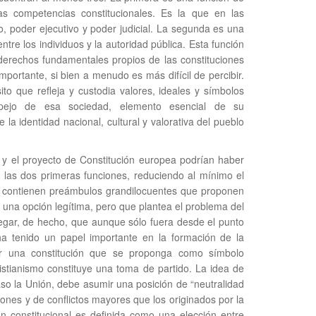
s competencias constitucionales. Es la que en las
vo, poder ejecutivo y poder judicial. La segunda es una
entre los individuos y la autoridad pública. Esta función
 derechos fundamentales propios de las constituciones
mportante, si bien a menudo es más difícil de percibir.
ito que refleja y custodia valores, ideales y símbolos
pejo de esa sociedad, elemento esencial de su
la identidad nacional, cultural y valorativa del pueblo
y el proyecto de Constitución europea podrían haber
n las dos primeras funciones, reduciendo al mínimo el
s contienen preámbulos grandilocuentes que proponen
 una opción legítima, pero que plantea el problema del
negar, de hecho, que aunque sólo fuera desde el punto
o, ha tenido un papel importante en la formación de la
or una constitución que se proponga como símbolo
cristianismo constituye una toma de partido. La idea de
caso la Unión, debe asumir una posición de “neutralidad
iones y de conflictos mayores que los originados por la
ón constitucional es definida como una elección entre