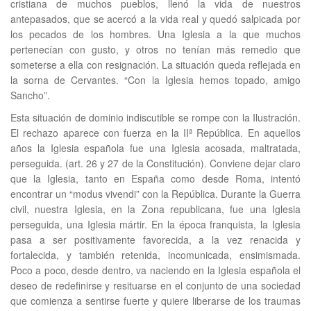
cristiana de muchos pueblos, llenó la vida de nuestros
antepasados, que se acercó a la vida real y quedó salpicada por
los pecados de los hombres. Una Iglesia a la que muchos
pertenecían con gusto, y otros no tenían más remedio que
someterse a ella con resignación. La situación queda reflejada en
la sorna de Cervantes. “Con la Iglesia hemos topado, amigo
Sancho”.
Esta situación de dominio indiscutible se rompe con la Ilustración.
El rechazo aparece con fuerza en la IIª República. En aquellos
años la Iglesia española fue una Iglesia acosada, maltratada,
perseguida. (art. 26 y 27 de la Constitución). Conviene dejar claro
que la Iglesia, tanto en España como desde Roma, intentó
encontrar un “modus vivendi” con la República. Durante la Guerra
civil, nuestra Iglesia, en la Zona republicana, fue una Iglesia
perseguida, una Iglesia mártir. En la época franquista, la Iglesia
pasa a ser positivamente favorecida, a la vez renacida y
fortalecida, y también retenida, incomunicada, ensimismada.
Poco a poco, desde dentro, va naciendo en la Iglesia española el
deseo de redefinirse y resituarse en el conjunto de una sociedad
que comienza a sentirse fuerte y quiere liberarse de los traumas