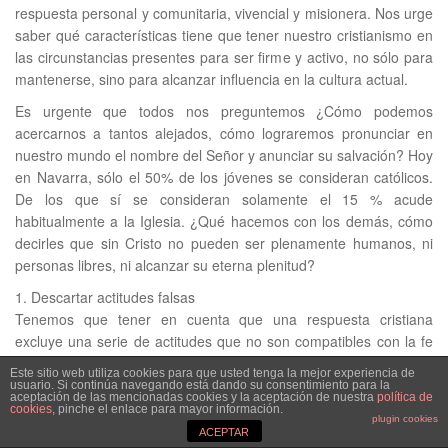
respuesta personal y comunitaria, vivencial y misionera. Nos urge
saber qué características tiene que tener nuestro cristianismo en
las circunstancias presentes para ser firme y activo, no sólo para
mantenerse, sino para alcanzar influencia en la cultura actual.
Es urgente que todos nos preguntemos ¿Cómo podemos
acercarnos a tantos alejados, cómo lograremos pronunciar en
nuestro mundo el nombre del Señor y anunciar su salvación? Hoy
en Navarra, sólo el 50% de los jóvenes se consideran católicos.
De los que sí se consideran solamente el 15 % acude
habitualmente a la Iglesia. ¿Qué hacemos con los demás, cómo
decirles que sin Cristo no pueden ser plenamente humanos, ni
personas libres, ni alcanzar su eterna plenitud?
1. Descartar actitudes falsas
Tenemos que tener en cuenta que una respuesta cristiana
excluye una serie de actitudes que no son compatibles con la fe
en Cristo ni en la bondad de Dios.
Este sitio web utiliza cookies para que usted tenga la mejor experiencia de
-Debemos prescindir de sentimientos negativos, como el miedo,
usuario. Si continúa navegando está dando su consentimiento para la
aceptación de las mencionadas cookies y la aceptación de nuestra
política de
la nostalgia, el abandonismo, el sometimiento, la incompatibilidad.
cookies
, pinche el enlace para mayor información.
plugin cookies
Estas actitudes no son compatibles con una postura de fe y
ACEPTAR