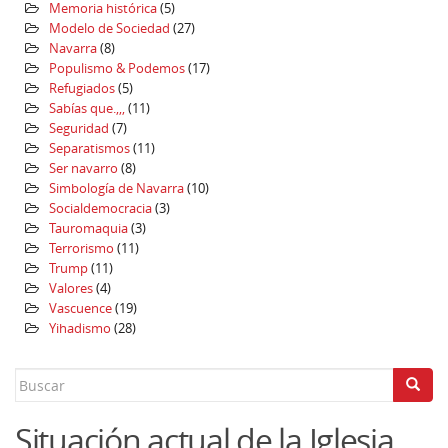
Memoria histórica
(5)
Modelo de Sociedad
(27)
Navarra
(8)
Populismo & Podemos
(17)
Refugiados
(5)
Sabías que.,,,
(11)
Seguridad
(7)
Separatismos
(11)
Ser navarro
(8)
Simbología de Navarra
(10)
Socialdemocracia
(3)
Tauromaquia
(3)
Terrorismo
(11)
Trump
(11)
Valores
(4)
Vascuence
(19)
Yihadismo
(28)
Search
for:
Situación actual de la Iglesia