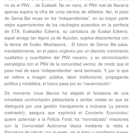
no es el PNV… de Euskadi. No en vano, el PNV real de Navarra
apenas supera la cifra de unos cientos de afiliados. Así, el peso
de Geroa Bai recae en los “independientes”, en su mayor parte
viejos supervivientes de los naufragios acaecidos en la periferia
de ETA: Euskadiko Ezkerra, su caricatura de Euskal Ezkerra,
aquel amago tan lejano ya de Auzolan, sujetos descontentos con
la deriva de Eusko Alkartasuna… El futuro de Geroa Bai pasa,
inevitablemente, en el plano orgánico por un discreto crecimiento
cualitativo y cuantitativo del PNV navarro, y su sincronización
estratégica con el PNV de la comunidad vecina; de modo que el
peso real de esos “independientes” será laminado. Y, por lo que
se refiere a imagen pública, labor institucional, propaganda
política y mediática, el futuro pasa por su “navarrización”.
De momento Uxue Barcos ha alejado el fantasma de una
inmediata confrontación plebiscitaria o similar; insiste en que se
distinguirá por una gestión transparente e inclusiva (¡y parece
creérselo!); asegura que exprimirá el Concierto Económico;
quiere potenciar a la Policía Foral; ha “normalizado” relaciones
con la Comunidad Autónoma Vasca mediante la visita a
Pamplona de Urkullu (no al revés, ojo al dato) y manifiesta querer