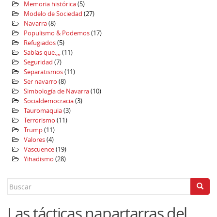
Memoria histórica
(5)
Modelo de Sociedad
(27)
Navarra
(8)
Populismo & Podemos
(17)
Refugiados
(5)
Sabías que.,,,
(11)
Seguridad
(7)
Separatismos
(11)
Ser navarro
(8)
Simbología de Navarra
(10)
Socialdemocracia
(3)
Tauromaquia
(3)
Terrorismo
(11)
Trump
(11)
Valores
(4)
Vascuence
(19)
Yihadismo
(28)
Search
for:
Las tácticas napartarras del