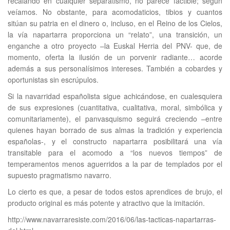
recalando en cualquier separatismo, no parece factible; según
veíamos. No obstante, para acomodaticios, tibios y cuantos
sitúan su patria en el dinero o, incluso, en el Reino de los Cielos,
la vía napartarra proporciona un “relato”, una transición, un
enganche a otro proyecto –la Euskal Herria del PNV- que, de
momento, oferta la ilusión de un porvenir radiante… acorde
además a sus personalísimos intereses. También a cobardes y
oportunistas sin escrúpulos.
Si la navarridad españolista sigue achicándose, en cualesquiera
de sus expresiones (cuantitativa, cualitativa, moral, simbólica y
comunitariamente), el panvasquismo seguirá creciendo –entre
quienes hayan borrado de sus almas la tradición y experiencia
españolas-, y el constructo napartarra posibilitará una vía
transitable para el acomodo a “los nuevos tiempos” de
temperamentos menos aguerridos a la par de templados por el
supuesto pragmatismo navarro.
Lo cierto es que, a pesar de todos estos aprendices de brujo, el
producto original es más potente y atractivo que la imitación.
http://www.navarraresiste.com/2016/06/las-tacticas-napartarras-