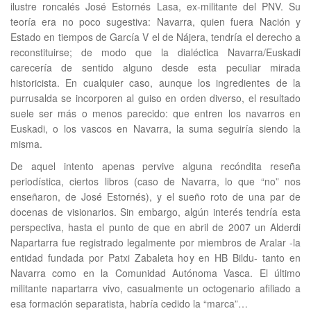
ilustre roncalés José Estornés Lasa, ex-militante del PNV. Su
teoría era no poco sugestiva: Navarra, quien fuera Nación y
Estado en tiempos de García V el de Nájera, tendría el derecho a
reconstituirse; de modo que la dialéctica Navarra/Euskadi
carecería de sentido alguno desde esta peculiar mirada
historicista. En cualquier caso, aunque los ingredientes de la
purrusalda se incorporen al guiso en orden diverso, el resultado
suele ser más o menos parecido: que entren los navarros en
Euskadi, o los vascos en Navarra, la suma seguiría siendo la
misma.
De aquel intento apenas pervive alguna recóndita reseña
periodística, ciertos libros (caso de Navarra, lo que “no” nos
enseñaron, de José Estornés), y el sueño roto de una par de
docenas de visionarios. Sin embargo, algún interés tendría esta
perspectiva, hasta el punto de que en abril de 2007 un Alderdi
Napartarra fue registrado legalmente por miembros de Aralar -la
entidad fundada por Patxi Zabaleta hoy en HB Bildu- tanto en
Navarra como en la Comunidad Autónoma Vasca. El último
militante napartarra vivo, casualmente un octogenario afiliado a
esa formación separatista, habría cedido la “marca”…