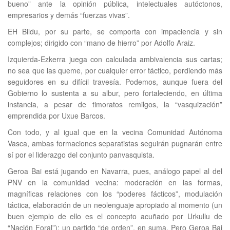
bueno” ante la opinión pública, intelectuales autóctonos,
empresarios y demás “fuerzas vivas”.
EH Bildu, por su parte, se comporta con impaciencia y sin
complejos; dirigido con “mano de hierro” por Adolfo Araiz.
Izquierda-Ezkerra juega con calculada ambivalencia sus cartas;
no sea que las queme, por cualquier error táctico, perdiendo más
seguidores en su difícil travesía. Podemos, aunque fuera del
Gobierno lo sustenta a su albur, pero fortaleciendo, en última
instancia, a pesar de timoratos remilgos, la “vasquización”
emprendida por Uxue Barcos.
Con todo, y al igual que en la vecina Comunidad Autónoma
Vasca, ambas formaciones separatistas seguirán pugnarán entre
sí por el liderazgo del conjunto panvasquista.
Geroa Bai está jugando en Navarra, pues, análogo papel al del
PNV en la comunidad vecina: moderación en las formas,
magníficas relaciones con los “poderes fácticos”, modulación
táctica, elaboración de un neolenguaje apropiado al momento (un
buen ejemplo de ello es el concepto acuñado por Urkullu de
“Nación Foral”); un partido “de orden”, en suma. Pero Geroa Bai