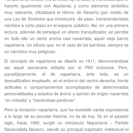
hacerlo igualmente con Aquitania; y como elemento simbólico
muy relevante, oficializará el Himno de Navarra (por medio de
una Ley de Símbolos que introducirá -de paso- transcendentales
cambios a corto plazo en el espacio público). Así, en una primera
lectura, además de perseguir un efecto tranquilizador, se percibe
en todo ello un cierto aroma casi navarrista; aquel viejo barniz
napartarra. Un efluvio que, en el caso de los barnices, siempre es
un narcótico muy peligroso.
El concepto de napartarra se diseñó en 1911, denominándose
así aquel semanario editado por el PNV entonces. Pero,
paradójicamente, el de napartarra, ante todo, es un
descalificativo empleado, en el entorno del centro-derecha, frente
actitudes o comportamientos acomplejados de determinadas
personalidades y estados de ánimo y opinión de origen navarrista
“en retirada” y “haciéndose perdonar”.
Pero la tentación napartarra, que ha revestido varias expresiones
a lo largo de su peculiar historia, no es de hoy. Ya en el pasado
siglo, hacia 1980, surgió un minúsculo Napartarra – Partido
Nacionalista Navarro, siendo su principal inspirador intelectual el