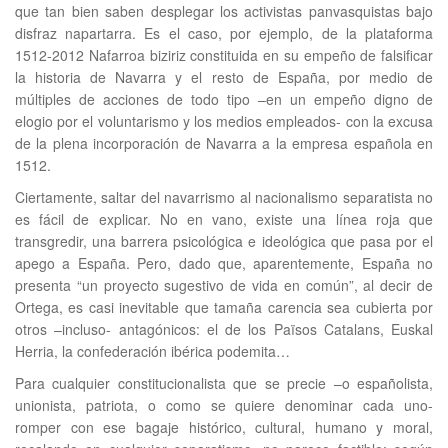
que tan bien saben desplegar los activistas panvasquistas bajo
disfraz napartarra. Es el caso, por ejemplo, de la plataforma
1512-2012 Nafarroa biziriz constituida en su empeño de falsificar
la historia de Navarra y el resto de España, por medio de
múltiples de acciones de todo tipo –en un empeño digno de
elogio por el voluntarismo y los medios empleados- con la excusa
de la plena incorporación de Navarra a la empresa española en
1512.
Ciertamente, saltar del navarrismo al nacionalismo separatista no
es fácil de explicar. No en vano, existe una línea roja que
transgredir, una barrera psicológica e ideológica que pasa por el
apego a España. Pero, dado que, aparentemente, España no
presenta “un proyecto sugestivo de vida en común”, al decir de
Ortega, es casi inevitable que tamaña carencia sea cubierta por
otros –incluso- antagónicos: el de los Països Catalans, Euskal
Herria, la confederación ibérica podemita…
Para cualquier constitucionalista que se precie –o españolista,
unionista, patriota, o como se quiere denominar cada uno-
romper con ese bagaje histórico, cultural, humano y moral,