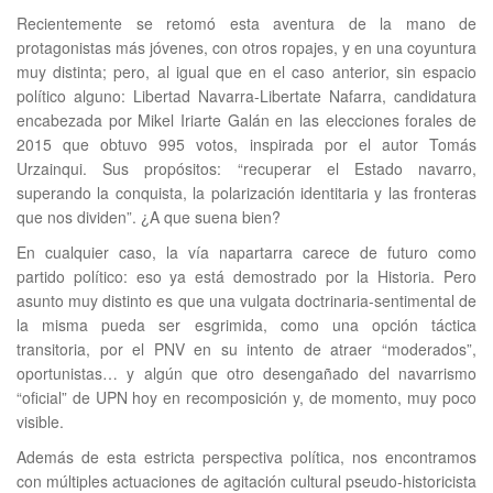
Recientemente se retomó esta aventura de la mano de
protagonistas más jóvenes, con otros ropajes, y en una coyuntura
muy distinta; pero, al igual que en el caso anterior, sin espacio
político alguno: Libertad Navarra-Libertate Nafarra, candidatura
encabezada por Mikel Iriarte Galán en las elecciones forales de
2015 que obtuvo 995 votos, inspirada por el autor Tomás
Urzainqui. Sus propósitos: “recuperar el Estado navarro,
superando la conquista, la polarización identitaria y las fronteras
que nos dividen”. ¿A que suena bien?
En cualquier caso, la vía napartarra carece de futuro como
partido político: eso ya está demostrado por la Historia. Pero
asunto muy distinto es que una vulgata doctrinaria-sentimental de
la misma pueda ser esgrimida, como una opción táctica
transitoria, por el PNV en su intento de atraer “moderados”,
oportunistas… y algún que otro desengañado del navarrismo
“oficial” de UPN hoy en recomposición y, de momento, muy poco
visible.
Además de esta estricta perspectiva política, nos encontramos
con múltiples actuaciones de agitación cultural pseudo-historicista