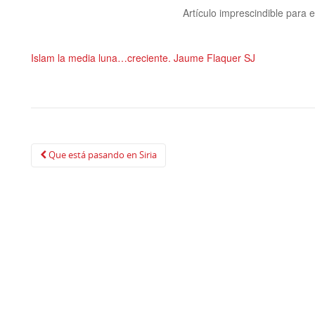
Artículo imprescindible para
Islam la media luna…creciente. Jaume Flaquer SJ
Navegación
Que está pasando en Siria
de
publicación