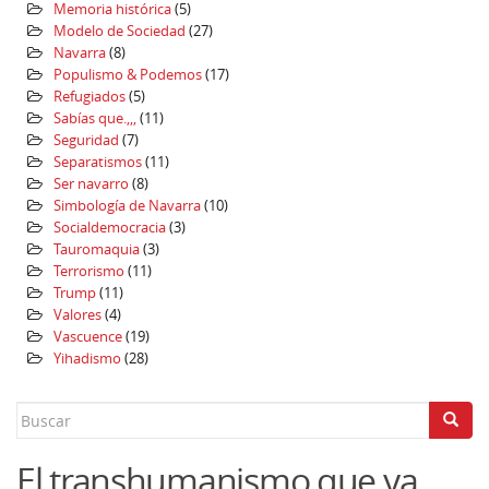
Memoria histórica
(5)
Modelo de Sociedad
(27)
Navarra
(8)
Populismo & Podemos
(17)
Refugiados
(5)
Sabías que.,,,
(11)
Seguridad
(7)
Separatismos
(11)
Ser navarro
(8)
Simbología de Navarra
(10)
Socialdemocracia
(3)
Tauromaquia
(3)
Terrorismo
(11)
Trump
(11)
Valores
(4)
Vascuence
(19)
Yihadismo
(28)
Search
for:
El transhumanismo que ya