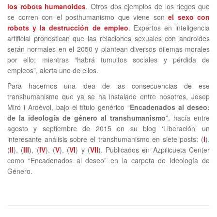
los robots humanoides
. Otros dos ejemplos de los riegos que
se corren con el posthumanismo que viene son
el sexo con
robots y la destrucción de empleo
. Expertos en inteligencia
artificial pronostican que las relaciones sexuales con androides
serán normales en el 2050 y plantean diversos dilemas morales
por ello; mientras “habrá tumultos sociales y pérdida de
empleos”, alerta uno de ellos.
Para hacernos una idea de las consecuencias de ese
transhumanismo que ya se ha instalado entre nosotros, Josep
Miró i Ardèvol, bajo el título genérico “
Encadenados al deseo:
de la ideología de género al transhumanismo
”, hacía entre
agosto y septiembre de 2015 en su blog ‘Liberación’ un
interesante análisis sobre el transhumanismo en siete posts: (
I
).
(
II
), (
III
), (
IV
), (
V
), (
VI
) y (
VII
). Publicados en Azpilicueta Center
como “Encadenados al deseo” en la carpeta de Ideología de
Género.