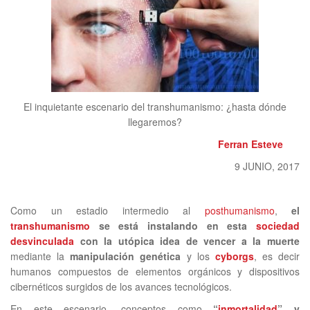
El inquietante escenario del transhumanismo: ¿hasta dónde
llegaremos?
Ferran Esteve
9 JUNIO, 2017
Como un estadio intermedio al
posthumanismo
,
el
transhumanismo
se está instalando en esta
sociedad
desvinculada
con la utópica idea de vencer a la muerte
mediante la
manipulación genética
y los
cyborgs
, es decir
humanos compuestos de elementos orgánicos y dispositivos
cibernéticos surgidos de los avances tecnológicos.
En este escenario, conceptos como
“
inmortalidad
” y