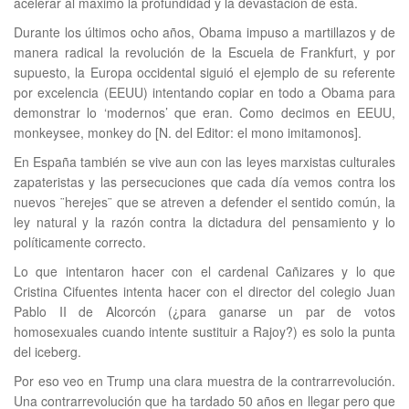
acelerar al máximo la profundidad y la devastación de ésta.
Durante los últimos ocho años, Obama impuso a martillazos y de
manera radical la revolución de la Escuela de Frankfurt, y por
supuesto, la Europa occidental siguió el ejemplo de su referente
por excelencia (EEUU) intentando copiar en todo a Obama para
demonstrar lo ‘modernos’ que eran. Como decimos en EEUU,
monkeysee, monkey do [N. del Editor: el mono imitamonos].
En España también se vive aun con las leyes marxistas culturales
zapateristas y las persecuciones que cada día vemos contra los
nuevos ¨herejes¨ que se atreven a defender el sentido común, la
ley natural y la razón contra la dictadura del pensamiento y lo
políticamente correcto.
Lo que intentaron hacer con el cardenal Cañizares y lo que
Cristina Cifuentes intenta hacer con el director del colegio Juan
Pablo II de Alcorcón (¿para ganarse un par de votos
homosexuales cuando intente sustituir a Rajoy?) es solo la punta
del iceberg.
Por eso veo en Trump una clara muestra de la contrarrevolución.
Una contrarrevolución que ha tardado 50 años en llegar pero que