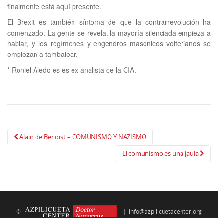
finalmente está aquí presente.
El Brexit es también síntoma de que la contrarrevolución ha
comenzado. La gente se revela, la mayoría silenciada empieza a
hablar, y los regímenes y engendros masónicos volterianos se
empiezan a tambalear.
* Roniel Aledo es es ex analista de la CIA.
Navegación
Alain de Benoist – COMUNISMO Y NAZISMO
de
El comunismo es una jaula
publicación
©
|
info@azpilicuetacenter.org