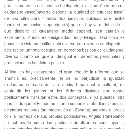
prácticamente ese sistema se ha llegado a la situación de que un
ciudadano vasco/navarro dispone (a igualdad de esfuerzo fiscal)
de una cifra para financiar los servicios públicos que recibe
(sanidad, educación, dependencia) que es hoy ya el doble de la
que dispone el ciudadano medio español, sea catalán o
extremeño. Y esto es desigualdad, es privilegio. Una cosa es
poseer un sistema institucional diverso por razones contingentes,
otra recibir un trato desigual en derechos básicos de ciudadanía.
Diverso cuanto se quiera, desigual en derechos personales y
prestacionales lo mínimo posible.
Al final no hay escapatoria, el gran reto de la reforma que se
anuncia es, precisamente, el de no perjudicar la igualdad
ciudadana so capa de la diversidad nacional o cultural, no
confundir los planos ni los órdenes distintos por donde
políticamente transitan estos dos conceptos. Y, ya puestos, otro
más: el de que el Estado no intente comprar la obediencia política
de ciertas regiones (su integración en España) pagando el precio
con la moneda de sus propias poblaciones. Angelo Panebianco
ha subrayado cómo los pactos federalizantes constituyen a
veces, mirados descarnadamente, poco más que un intercambio