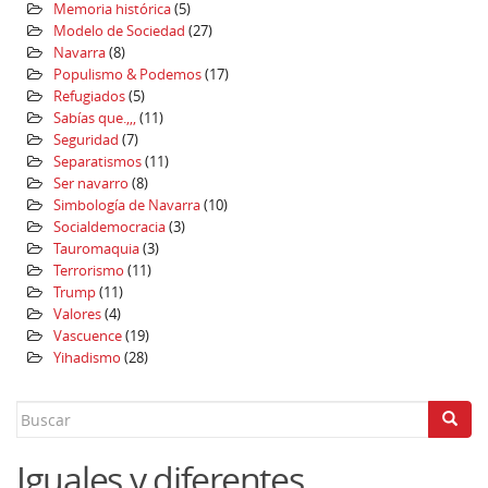
Memoria histórica
(5)
Modelo de Sociedad
(27)
Navarra
(8)
Populismo & Podemos
(17)
Refugiados
(5)
Sabías que.,,,
(11)
Seguridad
(7)
Separatismos
(11)
Ser navarro
(8)
Simbología de Navarra
(10)
Socialdemocracia
(3)
Tauromaquia
(3)
Terrorismo
(11)
Trump
(11)
Valores
(4)
Vascuence
(19)
Yihadismo
(28)
Search
for:
Iguales y diferentes