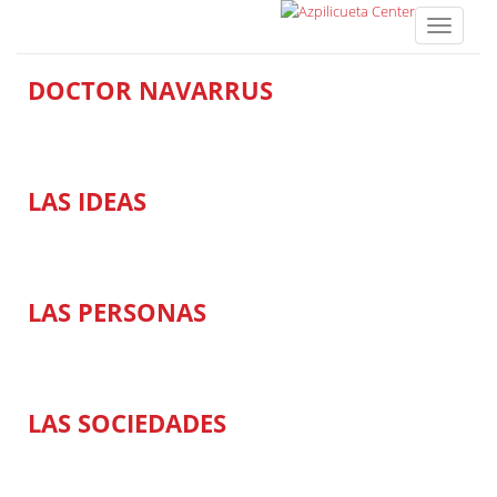
T
o
g
DOCTOR NAVARRUS
g
l
e
n
a
LAS IDEAS
v
i
g
a
t
LAS PERSONAS
i
o
n
LAS SOCIEDADES